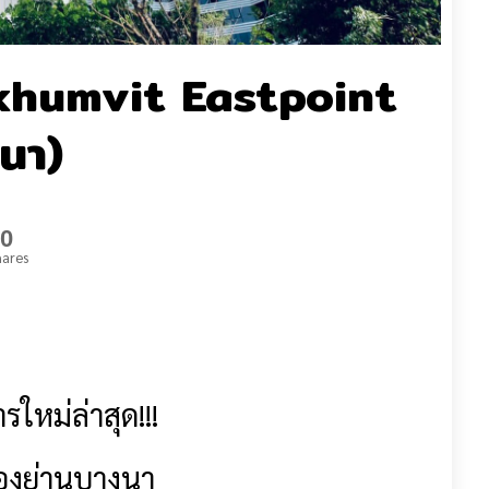
khumvit Eastpoint
นา)
0
ares
รใหม่ล่าสุด!!!
ของย่านบางนา